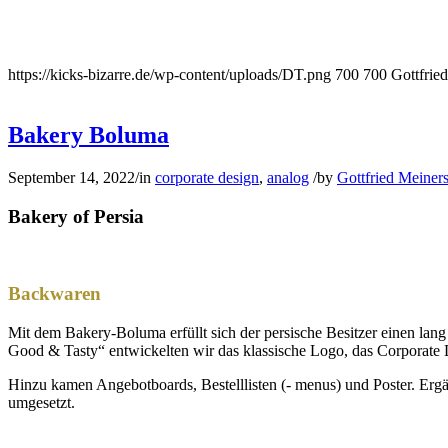
https://kicks-bizarre.de/wp-content/uploads/DT.png
700
700
Gottfrie
Bakery Boluma
September 14, 2022
/
in
corporate design
,
analog
/
by
Gottfried Meiner
Bakery of Persia
Backwaren
Mit dem Bakery-Boluma erfüllt sich der persische Besitzer einen lan
Good & Tasty“ entwickelten wir das klassische Logo, das Corporate D
Hinzu kamen Angebotboards, Bestelllisten (- menus) und Poster. Erg
umgesetzt.