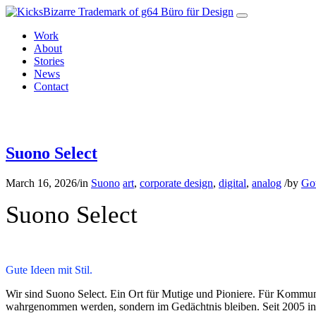
Work
About
Stories
News
Contact
Suono Select works.
Suono Select
March 16, 2026
/
in
Suono
art
,
corporate design
,
digital
,
analog
/
by
Got
Suono Select
Gute Ideen mit Stil.
Wir sind Suono Select. Ein Ort für Mutige und Pioniere. Für Kommuni
wahrgenommen werden, sondern im Gedächtnis bleiben. Seit 2005 in