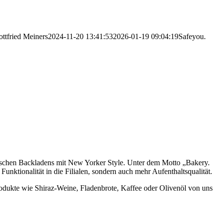
ttfried Meiners
2024-11-20 13:41:53
2026-01-19 09:04:19
Safeyou.
ssischen Backladens mit New Yorker Style. Unter dem Motto „Bakery.
ktionalität in die Filialen, sondern auch mehr Aufenthaltsqualität.
odukte wie Shiraz-Weine, Fladenbrote, Kaffee oder Olivenöl von uns