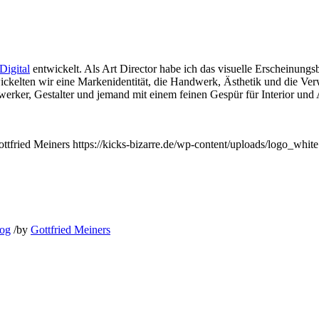
gital
entwickelt. Als
Art Director
habe ich das visuelle Erscheinungs
ckelten wir eine Markenidentität, die Handwerk, Ästhetik und die Ve
erker, Gestalter und jemand mit einem feinen Gespür für Interior und
ttfried Meiners
https://kicks-bizarre.de/wp-content/uploads/logo_white
log
/
by
Gottfried Meiners