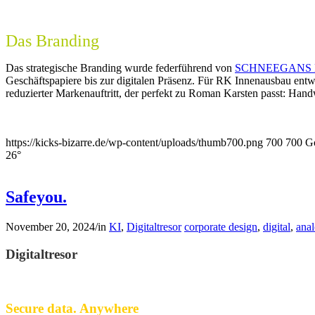
Das Branding
Das strategische Branding wurde federführend von
SCHNEEGANS Di
Geschäftspapiere bis zur digitalen Präsenz. Für
RK Innenausbau
entwi
reduzierter Markenauftritt, der perfekt zu
Roman Karsten
passt: Handw
https://kicks-bizarre.de/wp-content/uploads/thumb700.png
700
700
Go
26°
Safeyou.
November 20, 2024
/
in
KI
,
Digitaltresor
corporate design
,
digital
,
ana
Digitaltresor
Secure data. Anywhere