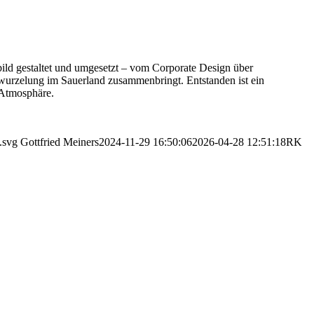
bild gestaltet und umgesetzt – vom Corporate Design über
rwurzelung im Sauerland zusammenbringt. Entstanden ist ein
 Atmosphäre.
.svg
Gottfried Meiners
2024-11-29 16:50:06
2026-04-28 12:51:18
RK