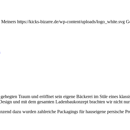
d Meiners
https://kicks-bizarre.de/wp-content/uploads/logo_white.svg
Go
s
g gehegten Traum und eröffnet sein eigene Bäckerei im Stile eines kla
esign und mit dem gesamten Ladenbaukonzept brachten wir nicht nur Fun
änzend dazu wurden zahlreiche Packagings für hauseigene persische Pr