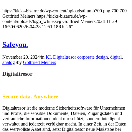
https://kicks-bizarre.de/wp-content/uploads/thumb700.png
700
700
Gottfried Meiners
https://kicks-bizarre.de/wp-
content/uploads/logo_white.svg
Gottfried Meiners
2024-11-29
16:50:06
2026-04-28 12:51:18
RK 26°
Safeyou.
November 20, 2024
/
in
KI
,
Digitaltresor
corporate design
,
digital
,
analog
/
by
Gottfried Meiners
Digitaltresor
Secure data. Anywhere
Digitaltresor ist die moderne Sicherheitssoftware für Unternehmen
und Profis, die sensible Dokumente, Dateien, Zugangsdaten und
vertrauliche Informationen nicht nur schützt, sondern intelligent
verwaltet und jederzeit verfügbar macht. In einer Zeit, in der Daten
das wertvollste Asset sind, setzt Digitaltresor neue Maßstäbe bei