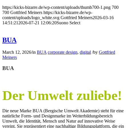
https://kicks-bizarre.de/wp-content/uploads/thumb700-1.png
700
700
Gottfried Meiners
https://kicks-bizarre.de/wp-
content/uploads/logo_white.svg
Gottfried Meiners
2026-03-16
14:51:21
2026-07-21 12:06:20
Suono Select
BUA
March 12, 2026
/
in
BUA
corporate design
,
digital
/
by
Gottfried
Meiners
BUA
Der Umwelt zuliebe!
Die neue Marke BUA (Bergische Umwelt Akademie) steht für eine
natürliche Form- und Designmarke im Weiterbildungsbereich
Umwelt, die Identität, Mensch und Natur auf innovative Weise
vereint. Sie repräsentiert eine nachhaltige Bildungsplattform, die ein