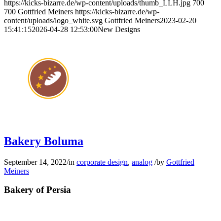
https://kicks-bizarre.de/wp-content/uploads/thumb_LLH.jpg
700
700
Gottfried Meiners
https://kicks-bizarre.de/wp-
content/uploads/logo_white.svg
Gottfried Meiners
2023-02-20
15:41:15
2026-04-28 12:53:00
New Designs
Bakery Boluma
September 14, 2022
/
in
corporate design
,
analog
/
by
Gottfried
Meiners
Bakery of Persia