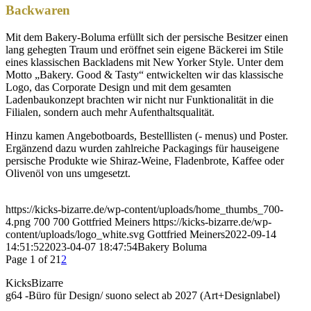
Backwaren
Mit dem Bakery-Boluma erfüllt sich der persische Besitzer einen
lang gehegten Traum und eröffnet sein eigene Bäckerei im Stile
eines klassischen Backladens mit New Yorker Style. Unter dem
Motto „Bakery. Good & Tasty“ entwickelten wir das klassische
Logo, das Corporate Design und mit dem gesamten
Ladenbaukonzept brachten wir nicht nur Funktionalität in die
Filialen, sondern auch mehr Aufenthaltsqualität.
Hinzu kamen Angebotboards, Bestelllisten (- menus) und Poster.
Ergänzend dazu wurden zahlreiche Packagings für hauseigene
persische Produkte wie Shiraz-Weine, Fladenbrote, Kaffee oder
Olivenöl von uns umgesetzt.
https://kicks-bizarre.de/wp-content/uploads/home_thumbs_700-
4.png
700
700
Gottfried Meiners
https://kicks-bizarre.de/wp-
content/uploads/logo_white.svg
Gottfried Meiners
2022-09-14
14:51:52
2023-04-07 18:47:54
Bakery Boluma
Page 1 of 2
1
2
KicksBizarre
g64 -Büro für Design/ suono select ab 2027 (Art+Designlabel)