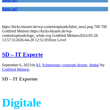
Show up!
Show up!
https://kicks-bizarre.de/wp-content/uploads/label_neu2.png
700
700
Gottfried Meiners
https://kicks-bizarre.de/wp-
content/uploads/logo_white.svg
Gottfried Meiners
2024-05-28
13:57:31
2026-04-28 12:51:05
Next Level
SD – IT Experte
September 6, 2023
/
in
KI
,
Schneegans
corporate design
,
digital
/
by
Gottfried Meiners
SD – IT Experten
Digitale