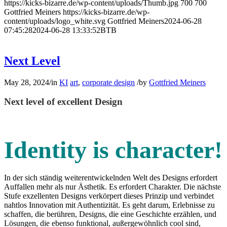
https://kicks-bizarre.de/wp-content/uploads/Thumb.jpg
700
700
Gottfried Meiners
https://kicks-bizarre.de/wp-
content/uploads/logo_white.svg
Gottfried Meiners
2024-06-28
07:45:28
2024-06-28 13:33:52
BTB
Next Level
May 28, 2024
/
in
KI
art
,
corporate design
/
by
Gottfried Meiners
Next level of excellent Design
Identity is character!
In der sich ständig weiterentwickelnden Welt des Designs erfordert
Auffallen mehr als nur Ästhetik. Es erfordert Charakter. Die nächste
Stufe exzellenten Designs verkörpert dieses Prinzip und verbindet
nahtlos Innovation mit Authentizität. Es geht darum, Erlebnisse zu
schaffen, die berühren, Designs, die eine Geschichte erzählen, und
Lösungen, die ebenso funktional, außergewöhnlich cool sind,