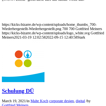
https://kicks-bizarre.de/wp-content/uploads/home_thumbs_700-
Wiederhergestellt-Wiederhergestellt.png
700
700
Gottfried Meiners
https://kicks-bizarre.de/wp-content/uploads/logo_white.svg
Gottfried
Meiners
2021-03-19 12:02:58
2022-09-15 12:40:58
Stark
Schulung DÜ
March 19, 2021
/
in
Malte Koch
corporate design
,
digital
/
by
Gottfried Meiners