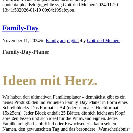
content/uploads/logo_white.svg
Gottfried Meiners
2024-11-20
13:41:53
2026-01-19 09:04:19
Safeyou.
Family-Day
November 11, 2024
/
in
Family
art
,
digital
/
by
Gottfried Meiners
Family-Day-Planer
Ideen mit Herz.
Wir haben den ultimativen Familienplaner – demnächst gibt es ein
neues Produkt: den individuellen Family-Day-Planer in Form eines
Schreibblocks. Das Format ist A4 (oder schmales Hochformat
15x25cm). Jeder Block
enthält 25 Blätter
, die sich leicht am Kopf
abreißen lassen und sich ideal für die Pinnwand eignen. Jedes
Familienmitglied – ob Kind oder Erwachsener – kann seinen
Namen, den gewünschten Tag und das besondere „Wunscherlebnis“