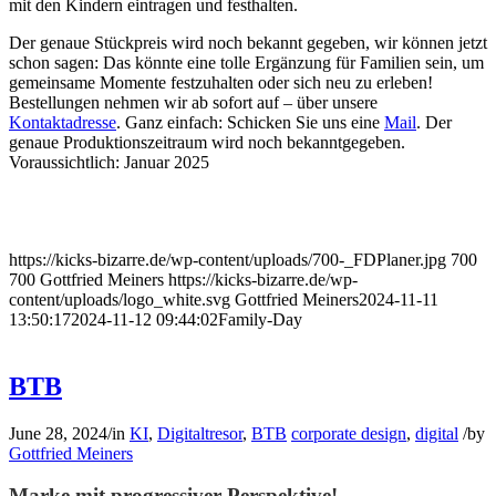
mit den Kindern eintragen und festhalten.
Der genaue Stückpreis wird noch bekannt gegeben, wir können jetzt
schon sagen: Das könnte eine tolle Ergänzung für Familien sein, um
gemeinsame Momente festzuhalten oder sich neu zu erleben!
Bestellungen nehmen wir ab sofort auf – über unsere
Kontaktadresse
. Ganz einfach: Schicken Sie uns eine
Mail
. Der
genaue Produktionszeitraum wird noch bekanntgegeben.
Voraussichtlich: Januar 2025
https://kicks-bizarre.de/wp-content/uploads/700-_FDPlaner.jpg
700
700
Gottfried Meiners
https://kicks-bizarre.de/wp-
content/uploads/logo_white.svg
Gottfried Meiners
2024-11-11
13:50:17
2024-11-12 09:44:02
Family-Day
BTB
June 28, 2024
/
in
KI
,
Digitaltresor
,
BTB
corporate design
,
digital
/
by
Gottfried Meiners
Marke mit progressiver Perspektive!