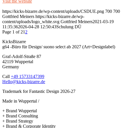
Visit the website
https://kicks-bizarre.de/wp-content/uploads/CSDUE.png
700
700
Gottfried Meiners
https://kicks-bizarre.de/wp-
content/uploads/logo_white.svg
Gottfried Meiners
2021-03-19
11:35:36
2026-04-28 12:50:43
Schulung DÜ
Page 1 of 2
1
2
KicksBizarre
g64 -Büro für Design/ suono select ab 2027 (Art+Designlabel)
Graf-Adolf-Straße 87
42119 Wuppertal
Germany
Call
+49 15733147399
Hello@kicks-bizarre.de
Trademark for Fantastic Design 2026-27
Made in Wuppertal /
+ Brand Wuppertal
+ Brand Consulting
+ Brand Strategy
+ Brand & Corporate Identity