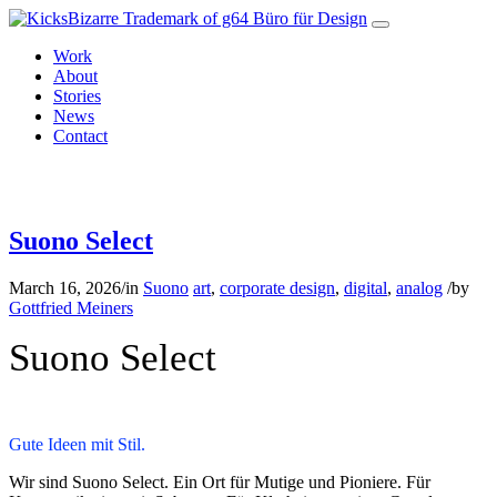
Work
About
Stories
News
Contact
Suono Select works.
Suono Select
March 16, 2026
/
in
Suono
art
,
corporate design
,
digital
,
analog
/
by
Gottfried Meiners
Suono Select
Gute Ideen mit Stil.
Wir sind Suono Select. Ein Ort für Mutige und Pioniere. Für