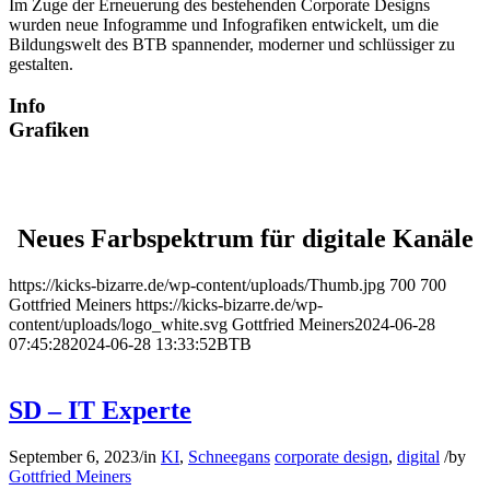
Im Zuge der Erneuerung des bestehenden Corporate Designs
wurden neue Infogramme und Infografiken entwickelt, um die
Bildungswelt des BTB spannender, moderner und schlüssiger zu
gestalten.
Info
Grafiken
Neues Farbspektrum für digitale Kanäle
https://kicks-bizarre.de/wp-content/uploads/Thumb.jpg
700
700
Gottfried Meiners
https://kicks-bizarre.de/wp-
content/uploads/logo_white.svg
Gottfried Meiners
2024-06-28
07:45:28
2024-06-28 13:33:52
BTB
SD – IT Experte
September 6, 2023
/
in
KI
,
Schneegans
corporate design
,
digital
/
by
Gottfried Meiners