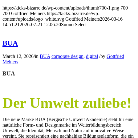
https://kicks-bizarre.de/wp-content/uploads/thumb700-1.png
700
700
Gottfried Meiners
https://kicks-bizarre.de/wp-
content/uploads/logo_white.svg
Gottfried Meiners
2026-03-16
14:51:21
2026-07-21 12:06:20
Suono Select
BUA
March 12, 2026
/
in
BUA
corporate design
,
digital
/
by
Gottfried
Meiners
BUA
Der Umwelt zuliebe!
Die neue Marke BUA (Bergische Umwelt Akademie) steht für eine
natürliche Form- und Designmarke im Weiterbildungsbereich
Umwelt, die Identität, Mensch und Natur auf innovative Weise
vereint. Sie repräsentiert eine nachhaltige Bildungsplattform, die ein