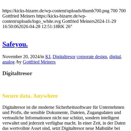
https://kicks-bizarre.de/wp-content/uploads/thumb700.png
700
700
Gottfried Meiners
https://kicks-bizarre.de/wp-
content/uploads/logo_white.svg
Gottfried Meiners
2024-11-29
16:50:06
2026-04-28 12:51:18
RK 26°
Safeyou.
November 20, 2024
/
in
KI
,
Digitaltresor
corporate design
,
digital
,
analog
/
by
Gottfried Meiners
Digitaltresor
Secure data. Anywhere
Digitaltresor ist die moderne Sicherheitssoftware für Unternehmen
und Profis, die sensible Dokumente, Dateien, Zugangsdaten und
vertrauliche Informationen nicht nur schützt, sondern intelligent
verwaltet und jederzeit verfügbar macht. In einer Zeit, in der Daten
das wertvollste Asset sind, setzt Digitaltresor neue Maßstäbe bei